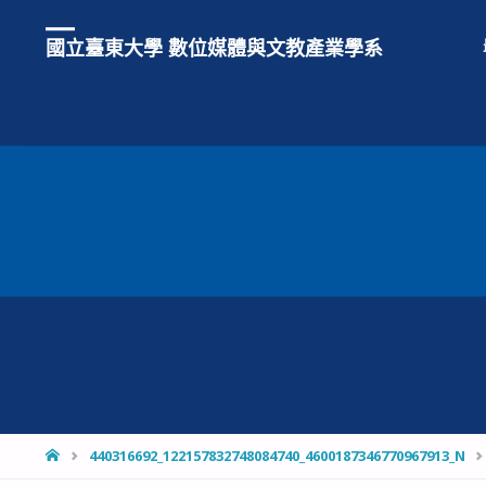
國立臺東大學 數位媒體與文教產業學系
HOME
440316692_122157832748084740_4600187346770967913_N