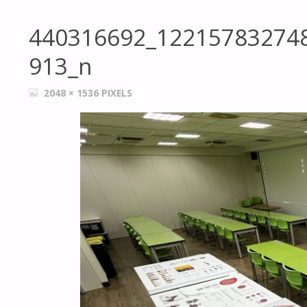
440316692_12215783274
913_n
FULL
2048 × 1536
PIXELS
SIZE