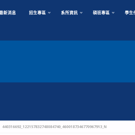
Skip
最新消息
招生專區
系所資訊
碩班專區
學生
to
content
440316692_122157832748084740_4600187346770967913_N