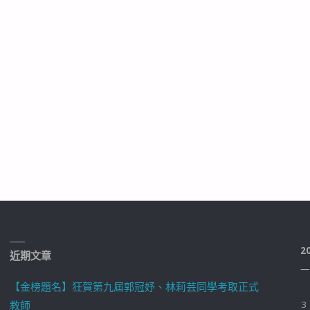
2
近期文章
一
【金榜題名】狂賀第九屆郭冠妤、林莉芸同學考取正式
教師
3