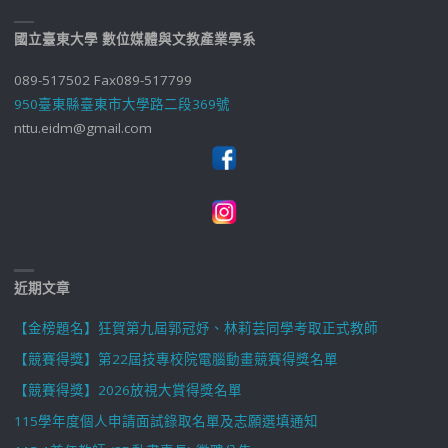
國立臺東大學 數位媒體與文教產業學系
089-517502 Fax089-517799
950臺東縣臺東市大學路二段369號
nttu.eidm@gmail.com
近期文章
【金榜題名】狂賀第九屆郭冠妤、林莉芸同學考取正式教師
【競賽得獎】第22屆技專校院電腦動畫競賽得獎名單
【競賽得獎】2026放視大賞得獎名單
115學年度個人申請面試錄取名單及志願選填通知