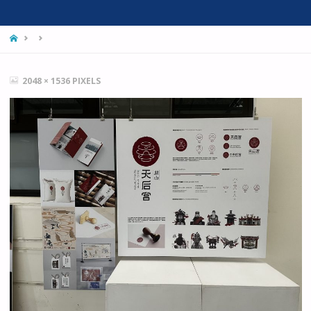
HOME
FULL
2048 × 1536
PIXELS
SIZE