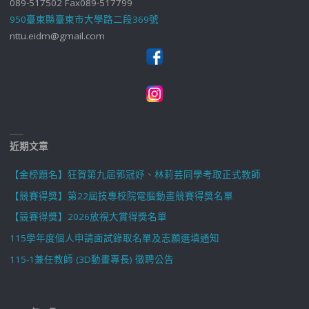
089-517502 Fax089-517799
950臺東縣臺東市大學路二段369號
nttu.eidm@gmail.com
近期文章
【金榜題名】狂賀第九屆郭冠妤、林莉芸同學考取正式教師
【競賽得獎】第22屆技專校院電腦動畫競賽得獎名單
【競賽得獎】2026放視大賞得獎名單
115學年度個人申請面試錄取名單及志願選填通知
115-1兼任教師 (3D動畫專長) 徵聘公告