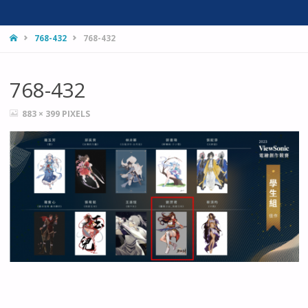
HOME
768-432
768-432
768-432
FULL
883 × 399
PIXELS
SIZE