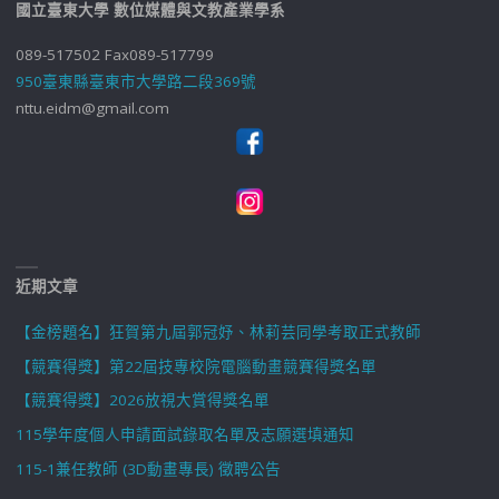
國立臺東大學 數位媒體與文教產業學系
089-517502 Fax089-517799
950臺東縣臺東市大學路二段369號
nttu.eidm@gmail.com
近期文章
【金榜題名】狂賀第九屆郭冠妤、林莉芸同學考取正式教師
【競賽得獎】第22屆技專校院電腦動畫競賽得獎名單
【競賽得獎】2026放視大賞得獎名單
115學年度個人申請面試錄取名單及志願選填通知
115-1兼任教師 (3D動畫專長) 徵聘公告