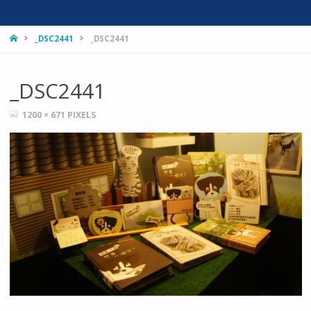
HOME
_DSC2441
_DSC2441
_DSC2441
FULL
1200 × 671
PIXELS
SIZE