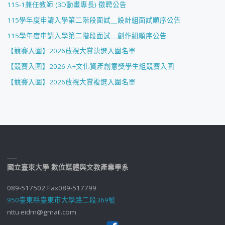
115-1兼任教師 (3D動畫專長) 徵聘公告
115學年度申請入學第二階段面試＿設計組面試順序公告
115學年度申請入學第二階段面試＿創作組順序公告
【競賽入圍】2026放視大賞決選入圍名單
【競賽入圍】2026 A+文化資產創意獎學生組競賽入圍
【競賽入圍】2026放視大賞複選入圍名單
國立臺東大學 數位媒體與文教產業學系
089-517502 Fax089-517799
950臺東縣臺東市大學路二段369號
nttu.eidm@gmail.com