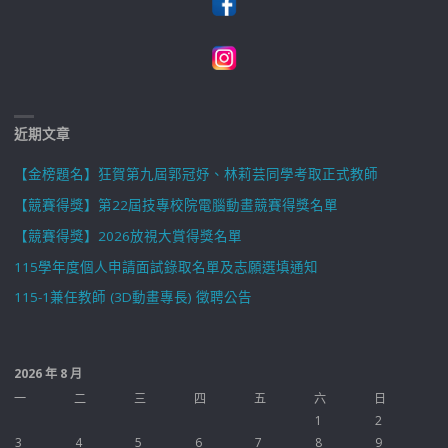
近期文章
【金榜題名】狂賀第九屆郭冠妤、林莉芸同學考取正式教師
【競賽得獎】第22屆技專校院電腦動畫競賽得獎名單
【競賽得獎】2026放視大賞得獎名單
115學年度個人申請面試錄取名單及志願選填通知
115-1兼任教師 (3D動畫專長) 徵聘公告
2026 年 8 月
一
二
三
四
五
六
日
1
2
3
4
5
6
7
8
9