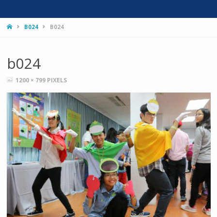
HOME
B024
B024
b024
FULL
1200 × 799
PIXELS
SIZE