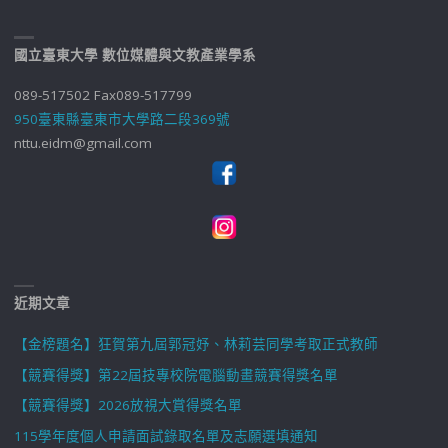
國立臺東大學 數位媒體與文教產業學系
089-517502 Fax089-517799
950臺東縣臺東市大學路二段369號
nttu.eidm@gmail.com
近期文章
【金榜題名】狂賀第九屆郭冠妤、林莉芸同學考取正式教師
【競賽得獎】第22屆技專校院電腦動畫競賽得獎名單
【競賽得獎】2026放視大賞得獎名單
115學年度個人申請面試錄取名單及志願選填通知