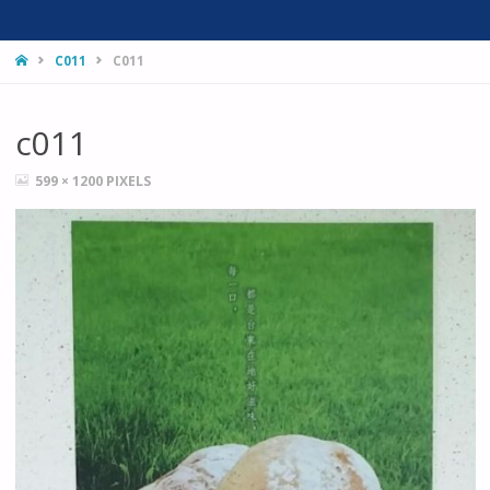
HOME
C011
C011
c011
FULL
599 × 1200
PIXELS
SIZE