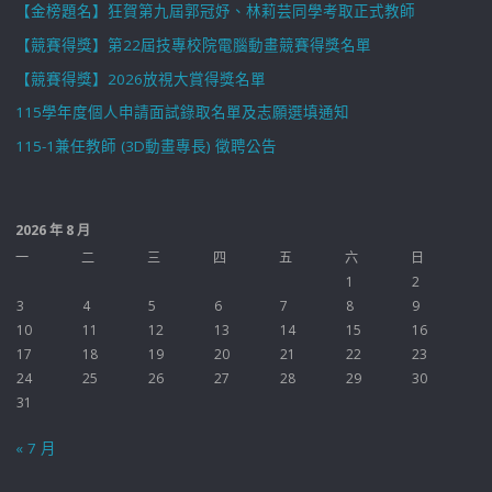
【金榜題名】狂賀第九屆郭冠妤、林莉芸同學考取正式教師
【競賽得獎】第22屆技專校院電腦動畫競賽得獎名單
【競賽得獎】2026放視大賞得獎名單
115學年度個人申請面試錄取名單及志願選填通知
115-1兼任教師 (3D動畫專長) 徵聘公告
2026 年 8 月
一
二
三
四
五
六
日
1
2
3
4
5
6
7
8
9
10
11
12
13
14
15
16
17
18
19
20
21
22
23
24
25
26
27
28
29
30
31
« 7 月