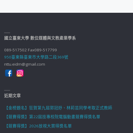
國立臺東大學 數位媒體與文教產業學系
089-517502 Fax089-517799
950臺東縣臺東市大學路二段369號
nttu.eidm@gmail.com
近期文章
【金榜題名】狂賀第九屆郭冠妤、林莉芸同學考取正式教師
【競賽得獎】第22屆技專校院電腦動畫競賽得獎名單
【競賽得獎】2026放視大賞得獎名單