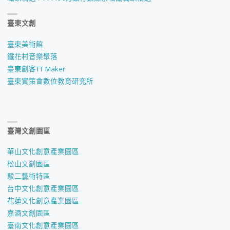
考
臺東文創
試
臺東美術館
錄
鐵花村音樂聚落
臺東創客TT Maker
取
臺東資策會數位教育研究所
榜
單
臺灣文創園區
及
華山文化創意產業園區
報
松山文創園區
駁二藝術特區
到
台中文化創意產業園區
須
花蓮文化創意產業園區
嘉酒文創園區
知
臺南文化創意產業園區