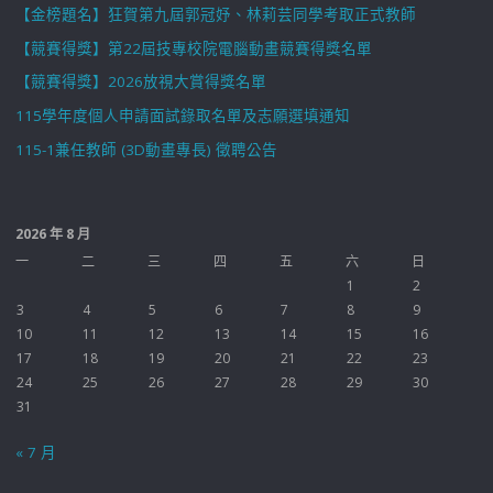
【金榜題名】狂賀第九屆郭冠妤、林莉芸同學考取正式教師
【競賽得獎】第22屆技專校院電腦動畫競賽得獎名單
【競賽得獎】2026放視大賞得獎名單
115學年度個人申請面試錄取名單及志願選填通知
115-1兼任教師 (3D動畫專長) 徵聘公告
2026 年 8 月
一
二
三
四
五
六
日
1
2
3
4
5
6
7
8
9
10
11
12
13
14
15
16
17
18
19
20
21
22
23
24
25
26
27
28
29
30
31
« 7 月