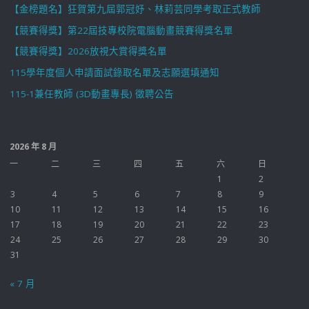
【金榜題名】狂賀第九屆郭冠妤、林莉芸同學考取正式教師
【競賽得獎】第22屆技專校院電腦動畫競賽得獎名單
【競賽得獎】2026放視大賞得獎名單
115學年度個人申請面試錄取名單及志願選填通知
115-1兼任教師 (3D動畫專長) 徵聘公告
2026 年 8 月
一
二
三
四
五
六
日
1
2
3
4
5
6
7
8
9
10
11
12
13
14
15
16
17
18
19
20
21
22
23
24
25
26
27
28
29
30
31
« 7 月