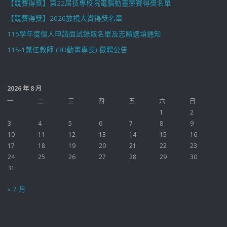
【競賽得獎】第22屆技專校院電腦動畫競賽得獎名單
【競賽得獎】2026放視大賞得獎名單
115學年度個人申請面試錄取名單及志願選填通知
115-1兼任教師 (3D動畫專長) 徵聘公告
2026 年 8 月
一
二
三
四
五
六
日
1
2
3
4
5
6
7
8
9
10
11
12
13
14
15
16
17
18
19
20
21
22
23
24
25
26
27
28
29
30
31
« 7 月