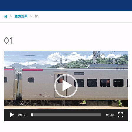
HOME
創意短片
01
01
視
訊
播
放
器
00:00
01:46