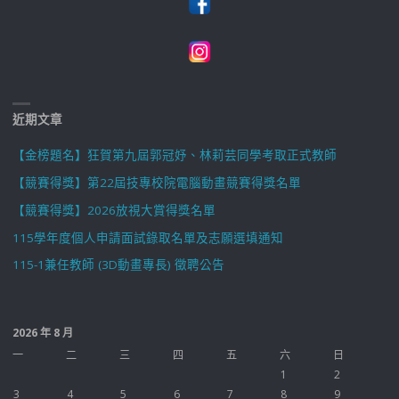
近期文章
【金榜題名】狂賀第九屆郭冠妤、林莉芸同學考取正式教師
【競賽得獎】第22屆技專校院電腦動畫競賽得獎名單
【競賽得獎】2026放視大賞得獎名單
115學年度個人申請面試錄取名單及志願選填通知
115-1兼任教師 (3D動畫專長) 徵聘公告
2026 年 8 月
一
二
三
四
五
六
日
1
2
3
4
5
6
7
8
9