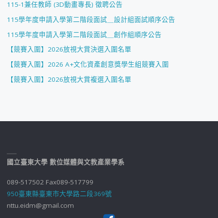
115-1兼任教師 (3D動畫專長) 徵聘公告
115學年度申請入學第二階段面試＿設計組面試順序公告
115學年度申請入學第二階段面試＿創作組順序公告
【競賽入圍】2026放視大賞決選入圍名單
【競賽入圍】2026 A+文化資產創意獎學生組競賽入圍
【競賽入圍】2026放視大賞複選入圍名單
國立臺東大學 數位媒體與文教產業學系
089-517502 Fax089-517799
950臺東縣臺東市大學路二段369號
nttu.eidm@gmail.com