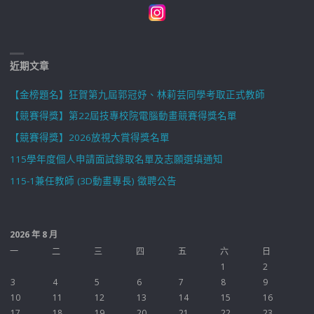
近期文章
【金榜題名】狂賀第九屆郭冠妤、林莉芸同學考取正式教師
【競賽得獎】第22屆技專校院電腦動畫競賽得獎名單
【競賽得獎】2026放視大賞得獎名單
115學年度個人申請面試錄取名單及志願選填通知
115-1兼任教師 (3D動畫專長) 徵聘公告
2026 年 8 月
一
二
三
四
五
六
日
1
2
3
4
5
6
7
8
9
10
11
12
13
14
15
16
17
18
19
20
21
22
23