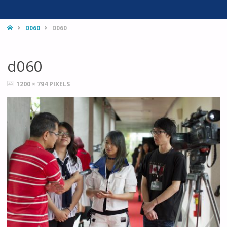
HOME
D060
D060
d060
FULL
1200 × 794
PIXELS
SIZE