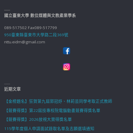
國立臺東大學 數位媒體與文教產業學系
089-517502 Fax089-517799
950臺東縣臺東市大學路二段369號
nttu.eidm@gmail.com
近期文章
【金榜題名】狂賀第九屆郭冠妤、林莉芸同學考取正式教師
【競賽得獎】第22屆技專校院電腦動畫競賽得獎名單
【競賽得獎】2026放視大賞得獎名單
115學年度個人申請面試錄取名單及志願選填通知