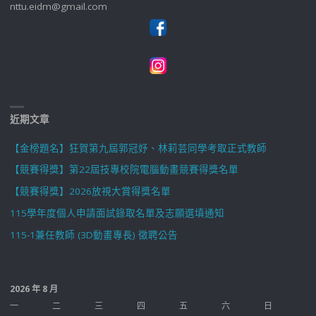
nttu.eidm@gmail.com
近期文章
【金榜題名】狂賀第九屆郭冠妤、林莉芸同學考取正式教師
【競賽得獎】第22屆技專校院電腦動畫競賽得獎名單
【競賽得獎】2026放視大賞得獎名單
115學年度個人申請面試錄取名單及志願選填通知
115-1兼任教師 (3D動畫專長) 徵聘公告
2026 年 8 月
一
二
三
四
五
六
日