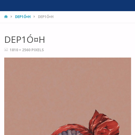
HOME
DEP1­Ó¤H
DEP1­Ó¤H
DEP1­Ó¤H
FULL
1810 × 2560
PIXELS
SIZE