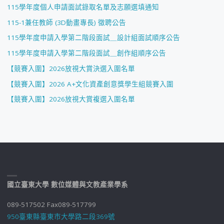
115學年度個人申請面試錄取名單及志願選填通知
115-1兼任教師 (3D動畫專長) 徵聘公告
115學年度申請入學第二階段面試＿設計組面試順序公告
115學年度申請入學第二階段面試＿創作組順序公告
【競賽入圍】2026放視大賞決選入圍名單
【競賽入圍】2026 A+文化資產創意獎學生組競賽入圍
【競賽入圍】2026放視大賞複選入圍名單
國立臺東大學 數位媒體與文教產業學系
089-517502 Fax089-517799
950臺東縣臺東市大學路二段369號