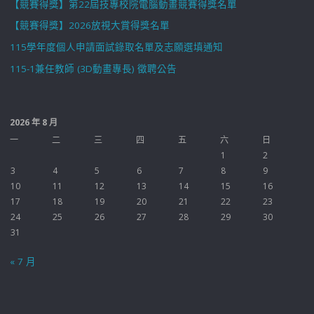
【競賽得獎】第22屆技專校院電腦動畫競賽得獎名單
【競賽得獎】2026放視大賞得獎名單
115學年度個人申請面試錄取名單及志願選填通知
115-1兼任教師 (3D動畫專長) 徵聘公告
2026 年 8 月
一
二
三
四
五
六
日
1
2
3
4
5
6
7
8
9
10
11
12
13
14
15
16
17
18
19
20
21
22
23
24
25
26
27
28
29
30
31
« 7 月