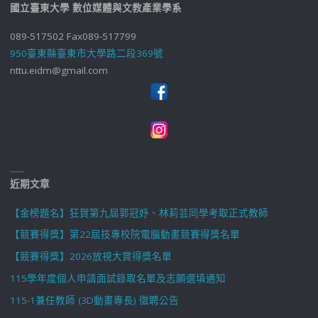
國立臺東大學 數位媒體與文教產業學系
089-517502 Fax089-517799
950臺東縣臺東市大學路二段369號
nttu.eidm@gmail.com
近期文章
【金榜題名】狂賀第九屆郭冠妤、林莉芸同學考取正式教師
【競賽得獎】第22屆技專校院電腦動畫競賽得獎名單
【競賽得獎】2026放視大賞得獎名單
115學年度個人申請面試錄取名單及志願選填通知
115-1兼任教師 (3D動畫專長) 徵聘公告