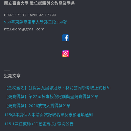
國立臺東大學 數位媒體與文教產業學系
089-517502 Fax089-517799
950臺東縣臺東市大學路二段369號
nttu.eidm@gmail.com
近期文章
【金榜題名】狂賀第九屆郭冠妤、林莉芸同學考取正式教師
【競賽得獎】第22屆技專校院電腦動畫競賽得獎名單
【競賽得獎】2026放視大賞得獎名單
115學年度個人申請面試錄取名單及志願選填通知
115-1兼任教師 (3D動畫專長) 徵聘公告