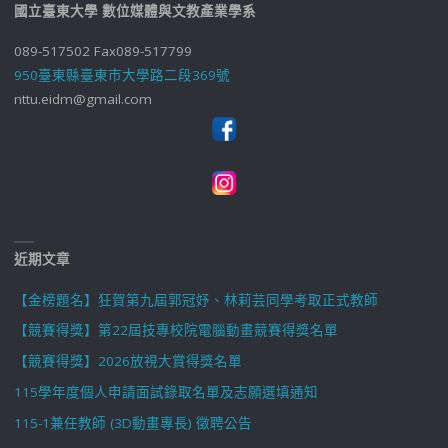
國立臺東大學 數位媒體與文教產業學系
089-517502 Fax089-517799
950臺東縣臺東市大學路二段369號
nttu.eidm@gmail.com
近期文章
【金榜題名】狂賀第九屆郭冠妤、林莉芸同學考取正式教師
【競賽得獎】第22屆技專校院電腦動畫競賽得獎名單
【競賽得獎】2026放視大賞得獎名單
115學年度個人申請面試錄取名單及志願選填通知
115-1兼任教師 (3D動畫專長) 徵聘公告