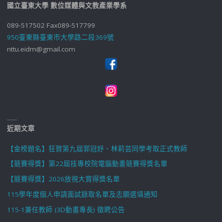
國立臺東大學 數位媒體與文教產業學系
089-517502 Fax089-517799
950臺東縣臺東市大學路二段369號
nttu.eidm@gmail.com
近期文章
【金榜題名】狂賀第九屆郭冠妤、林莉芸同學考取正式教師
【競賽得獎】第22屆技專校院電腦動畫競賽得獎名單
【競賽得獎】2026放視大賞得獎名單
115學年度個人申請面試錄取名單及志願選填通知
115-1兼任教師 (3D動畫專長) 徵聘公告