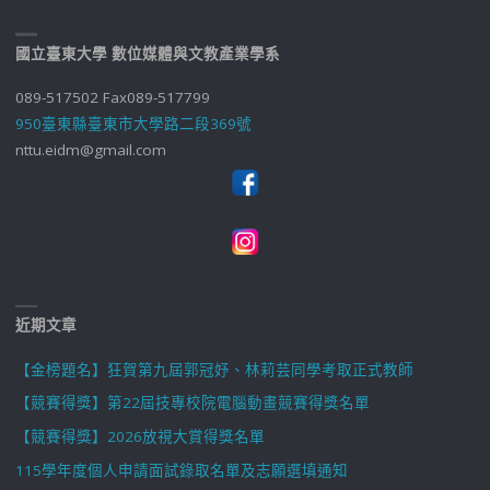
國立臺東大學 數位媒體與文教產業學系
089-517502 Fax089-517799
950臺東縣臺東市大學路二段369號
nttu.eidm@gmail.com
近期文章
【金榜題名】狂賀第九屆郭冠妤、林莉芸同學考取正式教師
【競賽得獎】第22屆技專校院電腦動畫競賽得獎名單
【競賽得獎】2026放視大賞得獎名單
115學年度個人申請面試錄取名單及志願選填通知