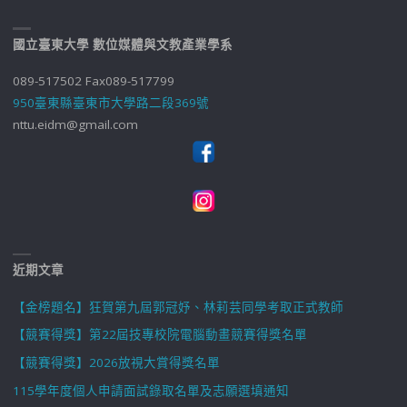
國立臺東大學 數位媒體與文教產業學系
089-517502 Fax089-517799
950臺東縣臺東市大學路二段369號
nttu.eidm@gmail.com
近期文章
【金榜題名】狂賀第九屆郭冠妤、林莉芸同學考取正式教師
【競賽得獎】第22屆技專校院電腦動畫競賽得獎名單
【競賽得獎】2026放視大賞得獎名單
115學年度個人申請面試錄取名單及志願選填通知