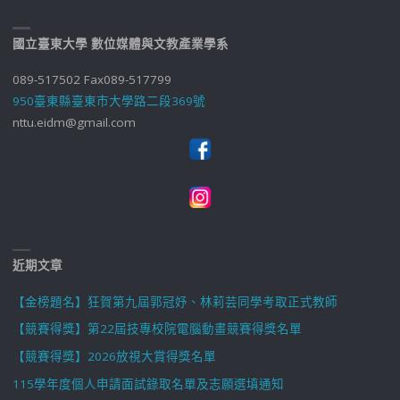
國立臺東大學 數位媒體與文教產業學系
089-517502 Fax089-517799
950臺東縣臺東市大學路二段369號
nttu.eidm@gmail.com
近期文章
【金榜題名】狂賀第九屆郭冠妤、林莉芸同學考取正式教師
【競賽得獎】第22屆技專校院電腦動畫競賽得獎名單
【競賽得獎】2026放視大賞得獎名單
115學年度個人申請面試錄取名單及志願選填通知