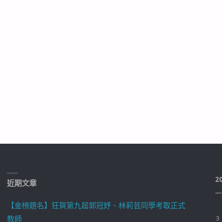
2
近期文章
一
【金榜題名】狂賀第九屆郭冠妤、林莉芸同學考取正式
教師
3