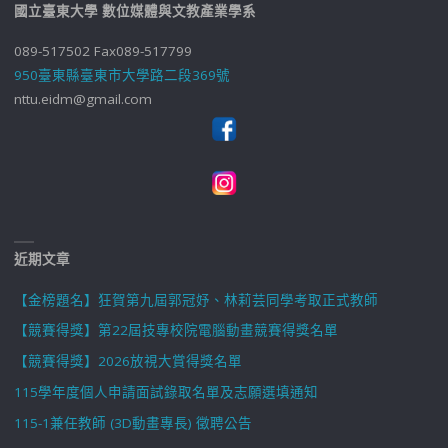
國立臺東大學 數位媒體與文教產業學系
089-517502 Fax089-517799
950臺東縣臺東市大學路二段369號
nttu.eidm@gmail.com
近期文章
【金榜題名】狂賀第九屆郭冠妤、林莉芸同學考取正式教師
【競賽得獎】第22屆技專校院電腦動畫競賽得獎名單
【競賽得獎】2026放視大賞得獎名單
115學年度個人申請面試錄取名單及志願選填通知
115-1兼任教師 (3D動畫專長) 徵聘公告