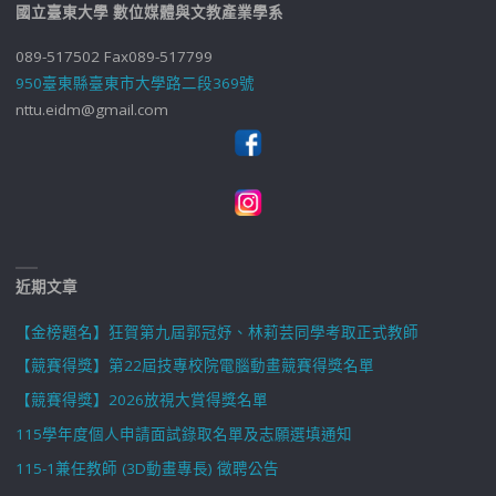
國立臺東大學 數位媒體與文教產業學系
089-517502 Fax089-517799
950臺東縣臺東市大學路二段369號
nttu.eidm@gmail.com
近期文章
【金榜題名】狂賀第九屆郭冠妤、林莉芸同學考取正式教師
【競賽得獎】第22屆技專校院電腦動畫競賽得獎名單
【競賽得獎】2026放視大賞得獎名單
115學年度個人申請面試錄取名單及志願選填通知
115-1兼任教師 (3D動畫專長) 徵聘公告