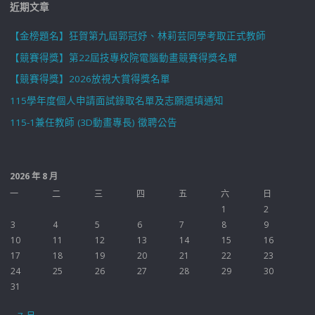
近期文章
【金榜題名】狂賀第九屆郭冠妤、林莉芸同學考取正式教師
【競賽得獎】第22屆技專校院電腦動畫競賽得獎名單
【競賽得獎】2026放視大賞得獎名單
115學年度個人申請面試錄取名單及志願選填通知
115-1兼任教師 (3D動畫專長) 徵聘公告
2026 年 8 月
一
二
三
四
五
六
日
1
2
3
4
5
6
7
8
9
10
11
12
13
14
15
16
17
18
19
20
21
22
23
24
25
26
27
28
29
30
31