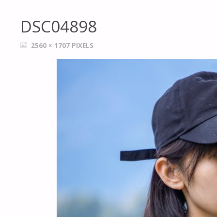
DSC04898
FULL
2560 × 1707
PIXELS
SIZE