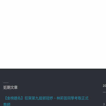
2
近期文章
一
【金榜題名】狂賀第九屆郭冠妤、林莉芸同學考取正式
教師
3