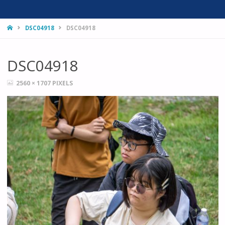
HOME
DSC04918
DSC04918
DSC04918
FULL
2560 × 1707
PIXELS
SIZE