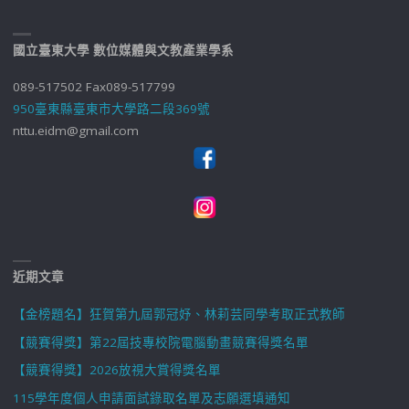
國立臺東大學 數位媒體與文教產業學系
089-517502 Fax089-517799
950臺東縣臺東市大學路二段369號
nttu.eidm@gmail.com
近期文章
【金榜題名】狂賀第九屆郭冠妤、林莉芸同學考取正式教師
【競賽得獎】第22屆技專校院電腦動畫競賽得獎名單
【競賽得獎】2026放視大賞得獎名單
115學年度個人申請面試錄取名單及志願選填通知