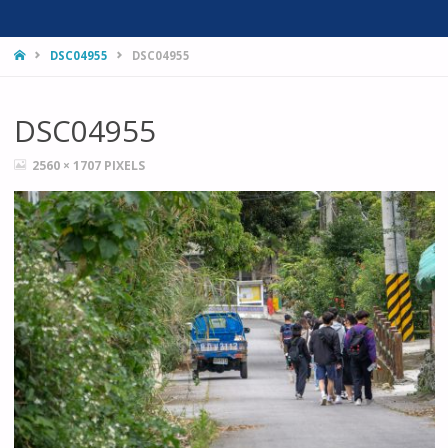
HOME
DSC04955
DSC04955
DSC04955
FULL
2560 × 1707
PIXELS
SIZE