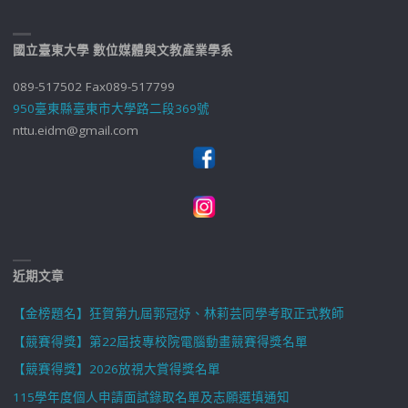
國立臺東大學 數位媒體與文教產業學系
089-517502 Fax089-517799
950臺東縣臺東市大學路二段369號
nttu.eidm@gmail.com
近期文章
【金榜題名】狂賀第九屆郭冠妤、林莉芸同學考取正式教師
【競賽得獎】第22屆技專校院電腦動畫競賽得獎名單
【競賽得獎】2026放視大賞得獎名單
115學年度個人申請面試錄取名單及志願選填通知