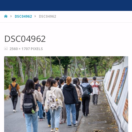
HOME
DSC04962
DSC04962
DSC04962
FULL
2560 × 1707
PIXELS
SIZE