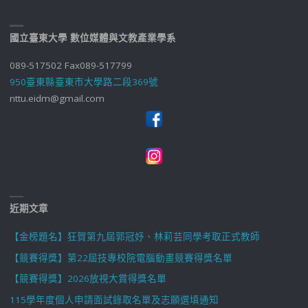
國立臺東大學 數位媒體與文教產業學系
089-517502 Fax089-517799
950臺東縣臺東市大學路二段369號
nttu.eidm@gmail.com
近期文章
【金榜題名】狂賀第九屆郭冠妤、林莉芸同學考取正式教師
【競賽得獎】第22屆技專校院電腦動畫競賽得獎名單
【競賽得獎】2026放視大賞得獎名單
115學年度個人申請面試錄取名單及志願選填通知