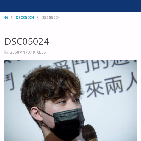
HOME
DSC05024
DSC05024
DSC05024
FULL
2560 × 1707
PIXELS
SIZE