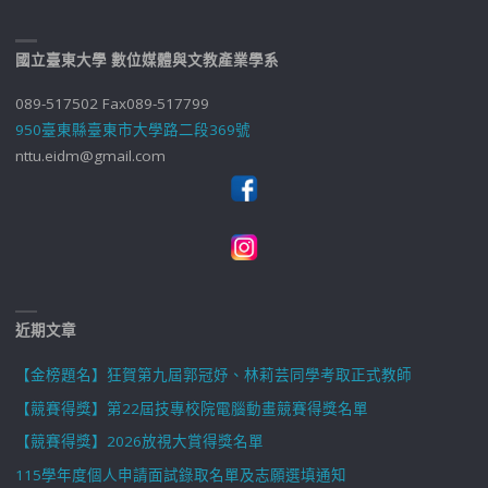
國立臺東大學 數位媒體與文教產業學系
089-517502 Fax089-517799
950臺東縣臺東市大學路二段369號
nttu.eidm@gmail.com
近期文章
【金榜題名】狂賀第九屆郭冠妤、林莉芸同學考取正式教師
【競賽得獎】第22屆技專校院電腦動畫競賽得獎名單
【競賽得獎】2026放視大賞得獎名單
115學年度個人申請面試錄取名單及志願選填通知