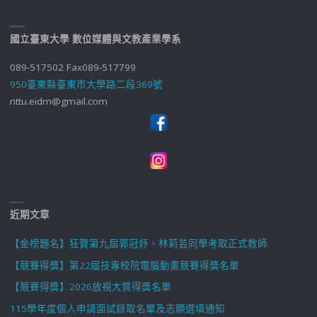
國立臺東大學 數位媒體與文教產業學系
089-517502 Fax089-517799
950臺東縣臺東市大學路二段369號
nttu.eidm@gmail.com
近期文章
【金榜題名】狂賀第九屆郭冠妤、林莉芸同學考取正式教師
【競賽得獎】第22屆技專校院電腦動畫競賽得獎名單
【競賽得獎】2026放視大賞得獎名單
115學年度個人申請面試錄取名單及志願選填通知