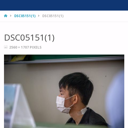
HOME
DSC05151(1)
DSC05151(1)
DSC05151(1)
FULL
2560 × 1707
PIXELS
SIZE