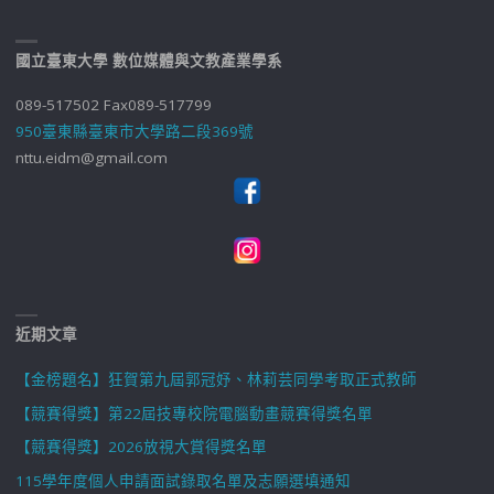
國立臺東大學 數位媒體與文教產業學系
089-517502 Fax089-517799
950臺東縣臺東市大學路二段369號
nttu.eidm@gmail.com
近期文章
【金榜題名】狂賀第九屆郭冠妤、林莉芸同學考取正式教師
【競賽得獎】第22屆技專校院電腦動畫競賽得獎名單
【競賽得獎】2026放視大賞得獎名單
115學年度個人申請面試錄取名單及志願選填通知