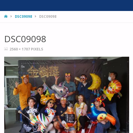
HOME
DSC09098
DSC09098
DSC09098
FULL
2560 × 1707
PIXELS
SIZE