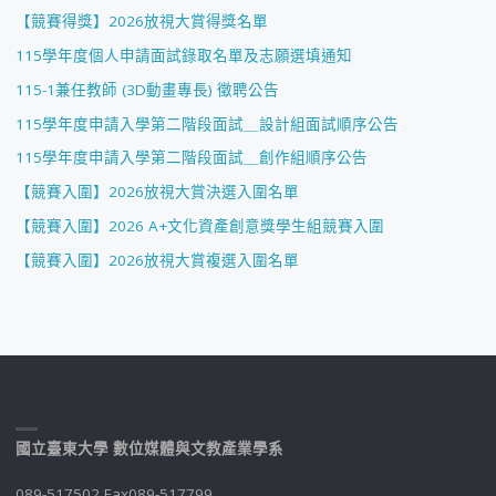
【競賽得獎】2026放視大賞得獎名單
115學年度個人申請面試錄取名單及志願選填通知
115-1兼任教師 (3D動畫專長) 徵聘公告
115學年度申請入學第二階段面試＿設計組面試順序公告
115學年度申請入學第二階段面試＿創作組順序公告
【競賽入圍】2026放視大賞決選入圍名單
【競賽入圍】2026 A+文化資產創意獎學生組競賽入圍
【競賽入圍】2026放視大賞複選入圍名單
國立臺東大學 數位媒體與文教產業學系
089-517502 Fax089-517799