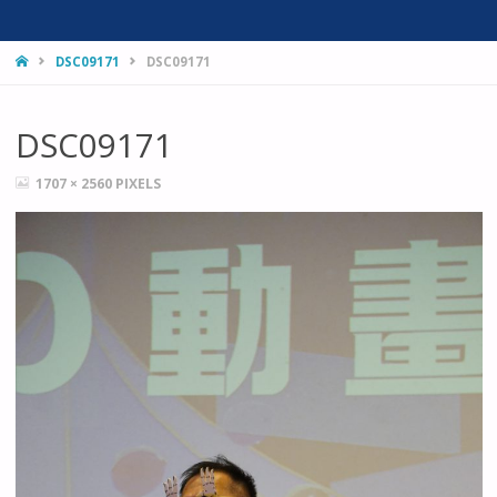
HOME
DSC09171
DSC09171
DSC09171
FULL
1707 × 2560
PIXELS
SIZE