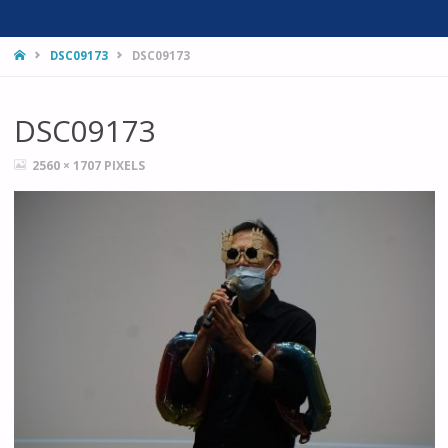
HOME
DSC09173
DSC09173
DSC09173
FULL
2560 × 1707
PIXELS
SIZE