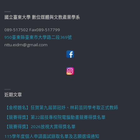
國立臺東大學 數位媒體與文教產業學系
089-517502 Fax089-517799
950臺東縣臺東市大學路二段369號
nttu.eidm@gmail.com
近期文章
【金榜題名】狂賀第九屆郭冠妤、林莉芸同學考取正式教師
【競賽得獎】第22屆技專校院電腦動畫競賽得獎名單
【競賽得獎】2026放視大賞得獎名單
115學年度個人申請面試錄取名單及志願選填通知