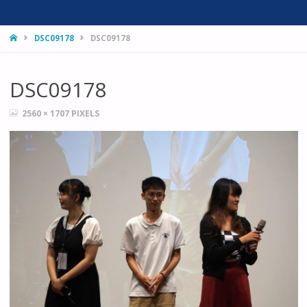
HOME
DSC09178
DSC09178
DSC09178
FULL
2560 × 1707
PIXELS
SIZE