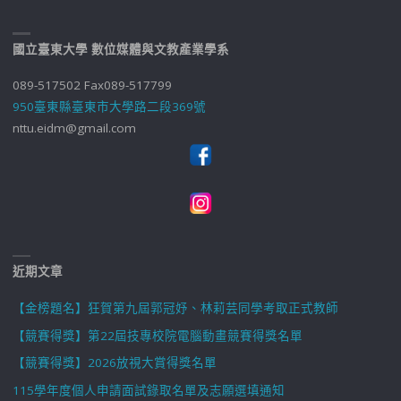
國立臺東大學 數位媒體與文教產業學系
089-517502 Fax089-517799
950臺東縣臺東市大學路二段369號
nttu.eidm@gmail.com
近期文章
【金榜題名】狂賀第九屆郭冠妤、林莉芸同學考取正式教師
【競賽得獎】第22屆技專校院電腦動畫競賽得獎名單
【競賽得獎】2026放視大賞得獎名單
115學年度個人申請面試錄取名單及志願選填通知