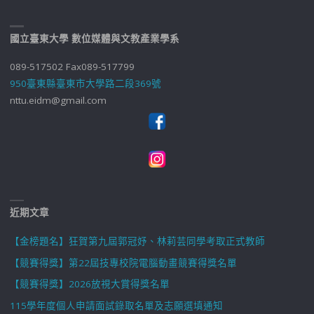
國立臺東大學 數位媒體與文教產業學系
089-517502 Fax089-517799
950臺東縣臺東市大學路二段369號
nttu.eidm@gmail.com
近期文章
【金榜題名】狂賀第九屆郭冠妤、林莉芸同學考取正式教師
【競賽得獎】第22屆技專校院電腦動畫競賽得獎名單
【競賽得獎】2026放視大賞得獎名單
115學年度個人申請面試錄取名單及志願選填通知