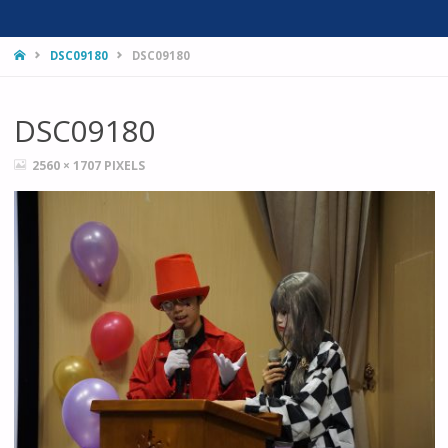
HOME
DSC09180
DSC09180
DSC09180
FULL
2560 × 1707
PIXELS
SIZE