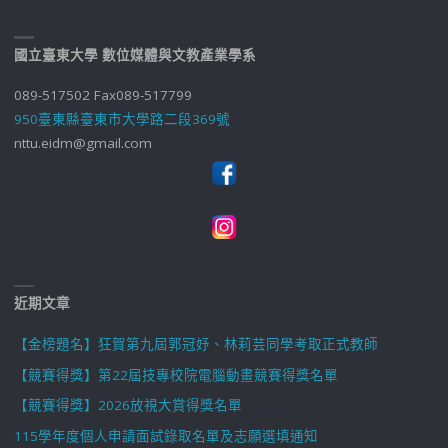
國立臺東大學 數位媒體與文教產業學系
089-517502 Fax089-517799
950臺東縣臺東市大學路二段369號
nttu.eidm@gmail.com
近期文章
【金榜題名】狂賀第九屆郭冠妤、林莉芸同學考取正式教師
【競賽得獎】第22屆技專校院電腦動畫競賽得獎名單
【競賽得獎】2026放視大賞得獎名單
115學年度個人申請面試錄取名單及志願選填通知