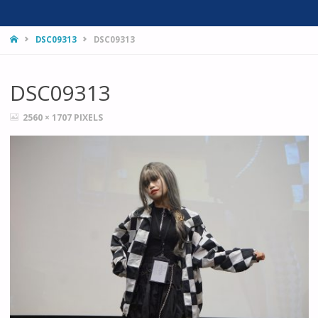
HOME
DSC09313
DSC09313
DSC09313
FULL
2560 × 1707
PIXELS
SIZE