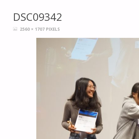
DSC09342
FULL
2560 × 1707
PIXELS
SIZE