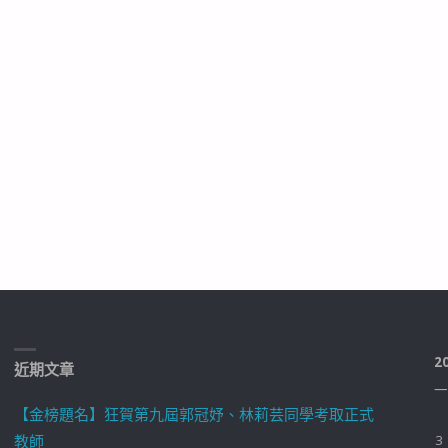
2
近期文章
一
【金榜題名】狂賀第九屆郭冠妤、林莉芸同學考取正式
教師
3