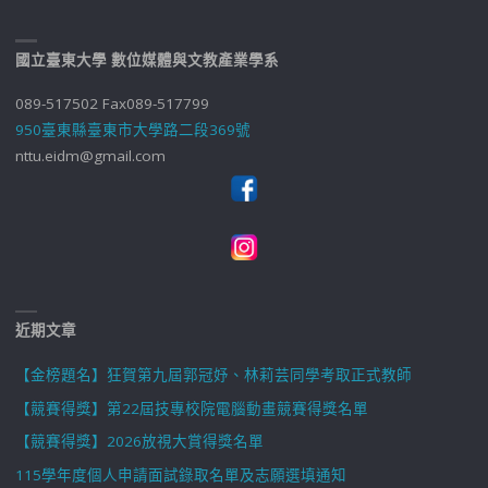
國立臺東大學 數位媒體與文教產業學系
089-517502 Fax089-517799
950臺東縣臺東市大學路二段369號
nttu.eidm@gmail.com
近期文章
【金榜題名】狂賀第九屆郭冠妤、林莉芸同學考取正式教師
【競賽得獎】第22屆技專校院電腦動畫競賽得獎名單
【競賽得獎】2026放視大賞得獎名單
115學年度個人申請面試錄取名單及志願選填通知