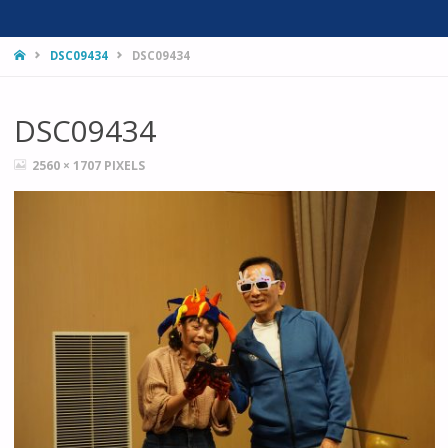
HOME
DSC09434
DSC09434
DSC09434
FULL
2560 × 1707
PIXELS
SIZE