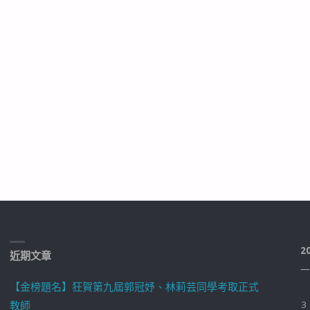
2
近期文章
一
【金榜題名】狂賀第九屆郭冠妤、林莉芸同學考取正式
教師
3