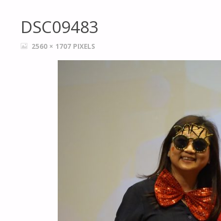
DSC09483
FULL
2560 × 1707
PIXELS
SIZE