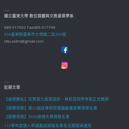
國立臺東大學 數位媒體與文教產業學系
089-517502 Fax089-517799
950臺東縣臺東市大學路二段369號
nttu.eidm@gmail.com
近期文章
【金榜題名】狂賀第九屆郭冠妤、林莉芸同學考取正式教師
【競賽得獎】第22屆技專校院電腦動畫競賽得獎名單
【競賽得獎】2026放視大賞得獎名單
115學年度個人申請面試錄取名單及志願選填通知