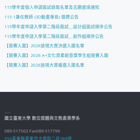
115學年度個人申請面試錄取名單及志願選填通知
115-1兼任教師 (3D動畫專長) 徵聘公告
115學年度申請入學第二階段面試＿設計組面試順序公告
115學年度申請入學第二階段面試＿創作組順序公告
【競賽入圍】2026放視大賞決選入圍名單
【競賽入圍】2026 A+文化資產創意獎學生組競賽入圍
【競賽入圍】2026放視大賞複選入圍名單
國立臺東大學 數位媒體與文教產業學系
089-517502 Fax089-517799
950臺東縣臺東市大學路二段369號