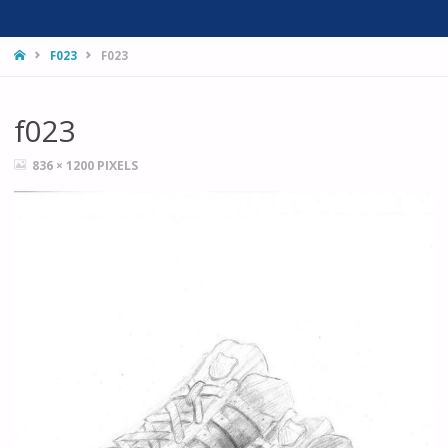
HOME
F023
F023
f023
FULL
836 × 1200
PIXELS
SIZE