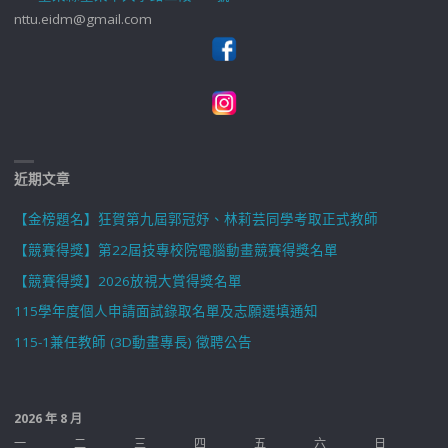
nttu.eidm@gmail.com
近期文章
【金榜題名】狂賀第九屆郭冠妤、林莉芸同學考取正式教師
【競賽得獎】第22屆技專校院電腦動畫競賽得獎名單
【競賽得獎】2026放視大賞得獎名單
115學年度個人申請面試錄取名單及志願選填通知
115-1兼任教師 (3D動畫專長) 徵聘公告
2026 年 8 月
一
二
三
四
五
六
日