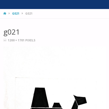
HOME
G021
G021
g021
FULL
1200 × 1701
PIXELS
SIZE