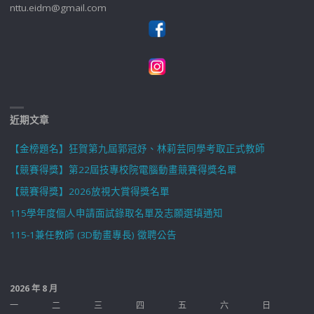
nttu.eidm@gmail.com
近期文章
【金榜題名】狂賀第九屆郭冠妤、林莉芸同學考取正式教師
【競賽得獎】第22屆技專校院電腦動畫競賽得獎名單
【競賽得獎】2026放視大賞得獎名單
115學年度個人申請面試錄取名單及志願選填通知
115-1兼任教師 (3D動畫專長) 徵聘公告
2026 年 8 月
一
二
三
四
五
六
日