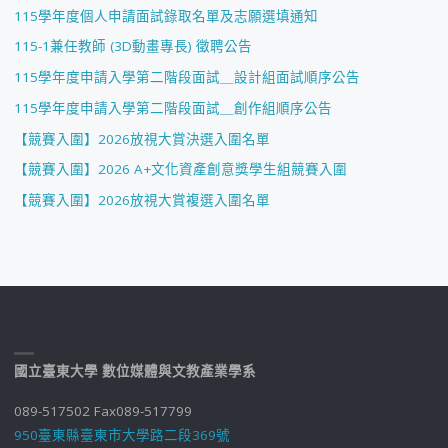
115學年度個人申請面試錄取名單及志願選填通知
115-1兼任教師 (3D動畫專長) 徵聘公告
115學年度申請入學第二階段面試＿設計組面試順序公告
115學年度申請入學第二階段面試＿創作組順序公告
【競賽入圍】2026放視大賞決選入圍名單
【競賽入圍】2026 A+文化資產創意獎學生組競賽入圍
【競賽入圍】2026放視大賞複選入圍名單
國立臺東大學 數位媒體與文教產業學系
089-517502 Fax089-517799
950臺東縣臺東市大學路二段369號