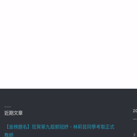
2
近期文章
一
【金榜題名】狂賀第九屆郭冠妤、林莉芸同學考取正式
教師
3