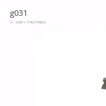
g031
FULL
1200 × 1702
PIXELS
SIZE