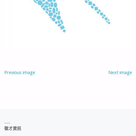
Previous image
Next image
徵才資訊