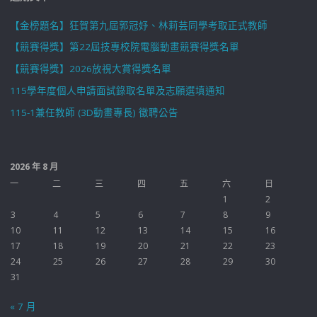
【金榜題名】狂賀第九屆郭冠妤、林莉芸同學考取正式教師
【競賽得獎】第22屆技專校院電腦動畫競賽得獎名單
【競賽得獎】2026放視大賞得獎名單
115學年度個人申請面試錄取名單及志願選填通知
115-1兼任教師 (3D動畫專長) 徵聘公告
2026 年 8 月
一
二
三
四
五
六
日
1
2
3
4
5
6
7
8
9
10
11
12
13
14
15
16
17
18
19
20
21
22
23
24
25
26
27
28
29
30
31
« 7 月