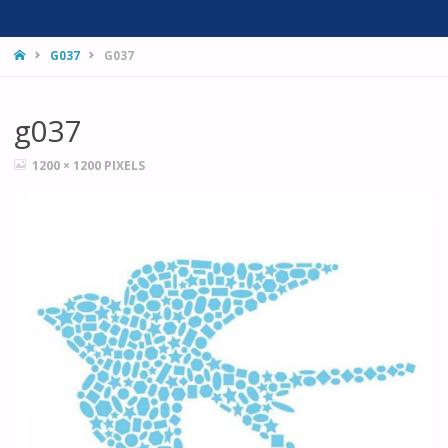
HOME
G037
G037
g037
FULL
1200 × 1200
PIXELS
SIZE