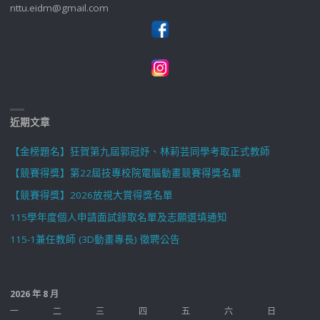
nttu.eidm@gmail.com
近期文章
【金榜題名】狂賀第九屆郭冠妤、林莉芸同學考取正式教師
【競賽得獎】第22屆技專校院電腦動畫競賽得獎名單
【競賽得獎】2026放視大賞得獎名單
115學年度個人申請面試錄取名單及志願選填通知
115-1兼任教師 (3D動畫專長) 徵聘公告
2026 年 8 月
一
二
三
四
五
六
日