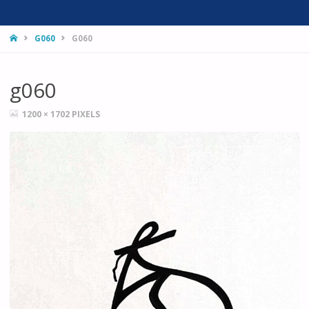
HOME
G060
G060
g060
FULL
1200 × 1702
PIXELS
SIZE