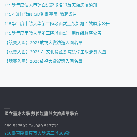
115學年度個人申請面試錄取名單及志願選填通知
115-1兼任教師 (3D動畫專長) 徵聘公告
115學年度申請入學第二階段面試＿設計組面試順序公告
115學年度申請入學第二階段面試＿創作組順序公告
【競賽入圍】2026放視大賞決選入圍名單
【競賽入圍】2026 A+文化資產創意獎學生組競賽入圍
【競賽入圍】2026放視大賞複選入圍名單
國立臺東大學 數位媒體與文教產業學系
089-517502 Fax089-517799
950臺東縣臺東市大學路二段369號