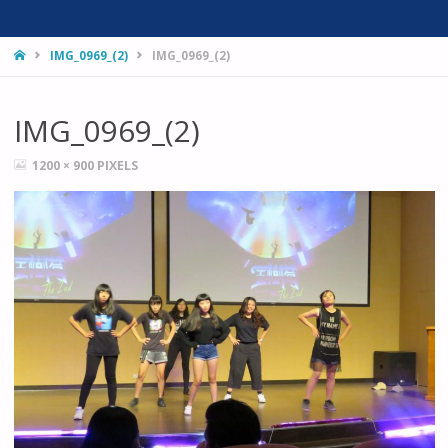
HOME
IMG_0969_(2)
IMG_0969_(2)
IMG_0969_(2)
FULL
1200 × 900
PIXELS
SIZE