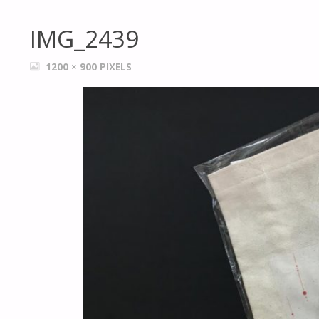
IMG_2439
FULL
1200 × 900
PIXELS
SIZE