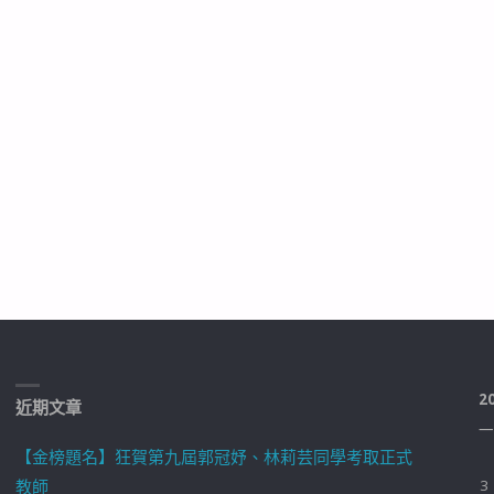
2
近期文章
一
【金榜題名】狂賀第九屆郭冠妤、林莉芸同學考取正式
教師
3